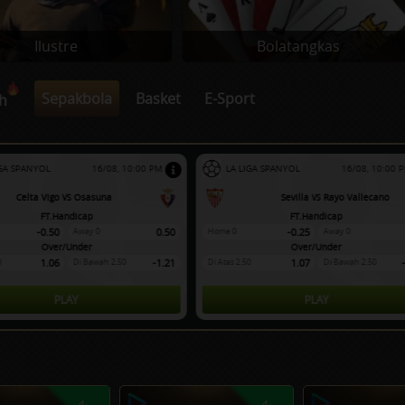
Ilustre
Bolatangkas
Sepakbola
Basket
E-Sport
h
IGA SPANYOL
16/08, 10:00 PM
LA LIGA SPANYOL
16/08, 10:00 
Sevilla
Rayo Vallecano
Racing Santander
Villarreal
VS
VS
FT.Handicap
FT.Handicap
-0.25
0.25
0.50
Away 0
Home 0
Away 0
Over/Under
Over/Under
1.07
-1.05
-1.31
0
Di Bawah 2.50
Di Atas 2.25
Di Bawah 2.25
PLAY
PLAY