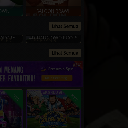
DOWN
SALOON BRAWL
Lihat Semua
4D TOTO SINGAPORE POOLS
4D TOTO JOWO POOLS
Lihat Semua
NEW
NEW