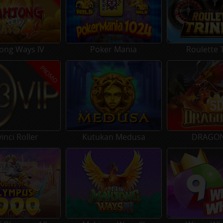
ong Ways IV
Poker Mania
Roulette T
PROMO
inci Roller
Kutukan Medusa
DRAGON