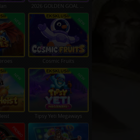
Man
2026 GOLDEN GOAL RUSH
NEW
NEW
eroes
Cosmic Fruits
NEW
NEW
eist
Tipsy Yeti Megaways
PROMO