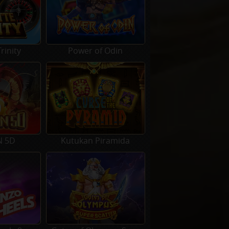
rinity
Power of Odin
 5D
Kutukan Piramida