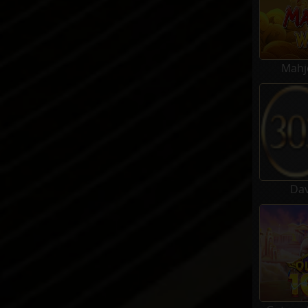
Mahj
Dav