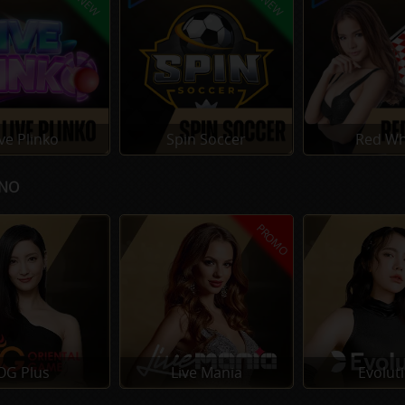
NEW
NEW
ve Plinko
Spin Soccer
Red Wh
INO
PROMO
OG Plus
Live Mania
Evolut