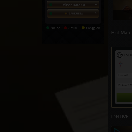
Online
Offline
Gangguan
Hot Matc
13/08, 2:00 AM
LA LIGA SPANYOL
16/08, 10:00 PM
LA L
n Villa
Celta Vigo
Osasuna
VS
FT.Handicap
0.75
-0.50
0.50
 0
Home 0
Away 0
Home 0
Over/Under
-1.02
1.06
-1.21
wah 2.50
Di Atas 2.50
Di Bawah 2.50
Di Atas 2.5
PLAY
IDNLIVE