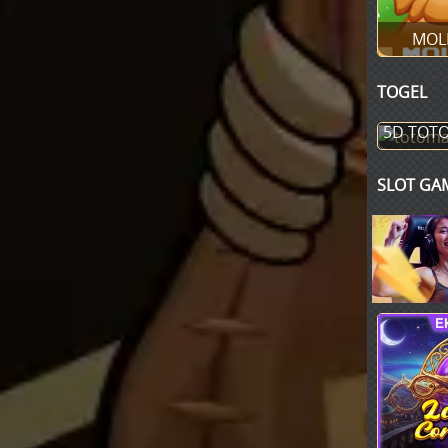
MOL
TOGEL
SLOT GA