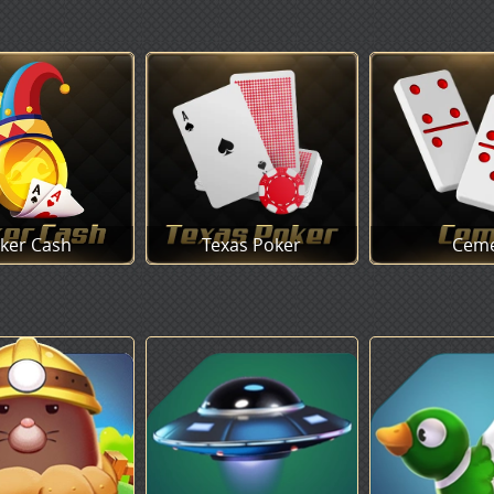
oker Cash
Texas Poker
Cem