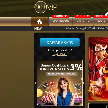
PROMO
PROMO
PROMO
SPORTBOOK
E-SPORTS
SLOTS
NEW :
Selamat Datang di 303VIP !! Kabar Gembira untuk deposit BANK saat
DAFTAR GRATIS
Sudah punya akun?
Login Disini