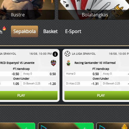
Ilustre
Bolatangkas
Sepakbola
Basket
E-Sport
h
IGA SPANYOL
16/08, 10:00 PM
LIGUE 1 PRANCIS
22/08, 1:45 
ing Santander
Villarreal
Marseille
Strasbourg
VS
VS
FT.Handicap
FT.Handicap
0.50
-0.50
-1.00
Away 0
Home 0
Away 0
Over/Under
Over/Under
-1.31
-1.13
1.08
5
Di Bawah 2.25
Di Atas 0.00
Di Bawah 0.00
PLAY
PLAY