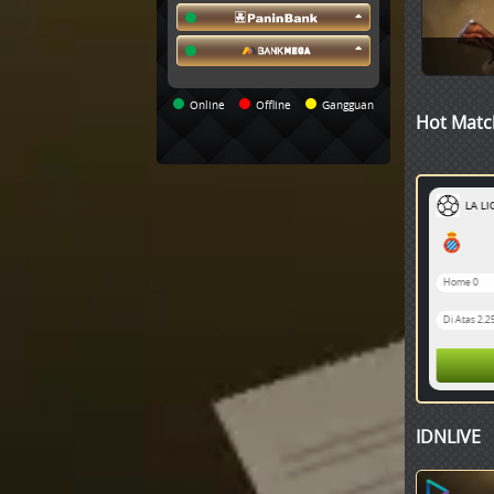
Online
Offline
Gangguan
Hot Matc
16/08, 10:00 PM
LA LIGA SPANYOL
16/08, 10:00 PM
LA L
suna
RCD Espanyol
Levante
Rac
VS
FT.Handicap
0.50
-0.50
0.50
 0
Home 0
Away 0
Home 0
Over/Under
-1.21
1.05
-1.20
wah 2.50
Di Atas 2.25
Di Bawah 2.25
Di Atas 2.2
PLAY
IDNLIVE