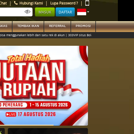
|
|
|
Chat
Hubungi Kami
Lupa Password ?
DAFTAR
GKAS
TEMBAK IKAN
REFERRAL
PROMOSI
satu rek di akun | 303VIP situs Bola Online, Live Casino, Slot Online, Poker Online, To