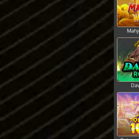
Mahj
Dav